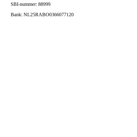
SBI-nummer: 88999
Bank: NL25RABO0366077120