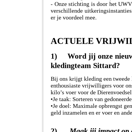
- Onze stichting is door het UWV e
verschillende uitkeringsinstanties
er je voordeel mee.
ACTUELE VRIJWI
1) Word jij onze n
kledingteam
Sittard?
Bij ons krijgt kleding een tweede
enthousiaste vrijwilligers voor ons
kilo’s voer voor de Dierenvoedse
•Je taak: Sorteren van gedoneerde
•Je doel: Maximale opbrengst gen
geld inzamelen en er voer en an
2)
Maak jij impact 